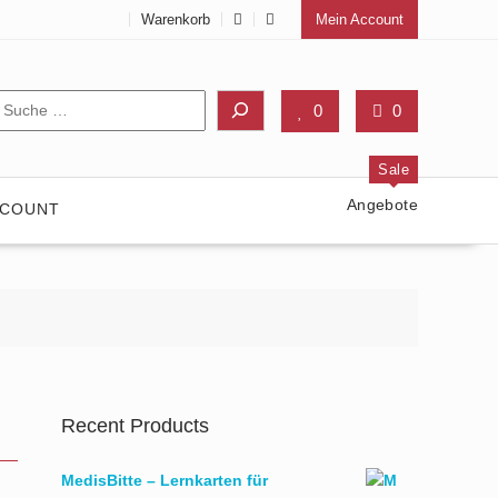
Warenkorb
Mein Account
Suche
0
0
Sale
Angebote
CCOUNT
Recent Products
MedisBitte – Lernkarten für