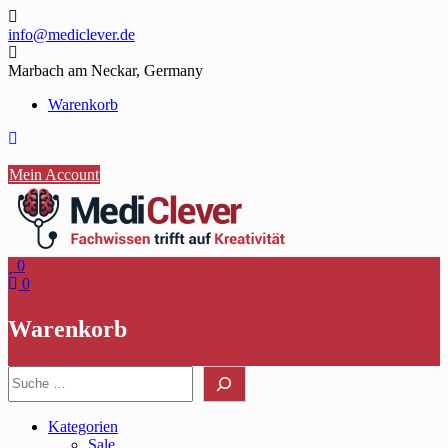
Skip
to
info@mediclever.de
content
Marbach am Neckar, Germany
Warenkorb
Mein Account
0
0
Warenkorb
Suche
Kategorien
Sale