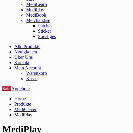
MediLearn
MediPlay
MediBook
Merchandise
Patches
Sticker
Sonstiges
Alle Produkte
Neuigkeiten
Über Uns
Kontakt
Mein Account
Warenkorb
Kasse
Sale
Angebote
Home
Produkte
MediClever
MediPlay
MediPlay