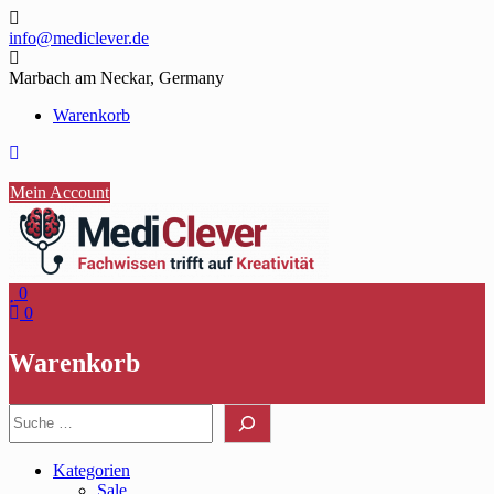
Skip
to
info@mediclever.de
content
Marbach am Neckar, Germany
Warenkorb
Mein Account
0
0
Warenkorb
Suche
Kategorien
Sale