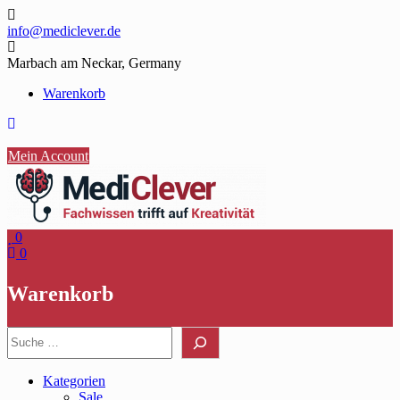
Skip
to
info@mediclever.de
content
Marbach am Neckar, Germany
Warenkorb
Mein Account
0
0
Warenkorb
Suche
Kategorien
Sale