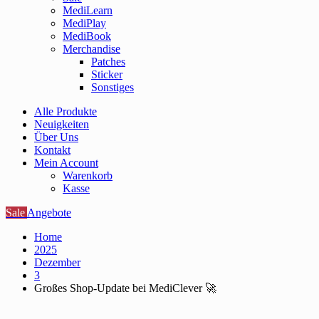
MediLearn
MediPlay
MediBook
Merchandise
Patches
Sticker
Sonstiges
Alle Produkte
Neuigkeiten
Über Uns
Kontakt
Mein Account
Warenkorb
Kasse
Sale
Angebote
Home
2025
Dezember
3
Großes Shop-Update bei MediClever 🚀