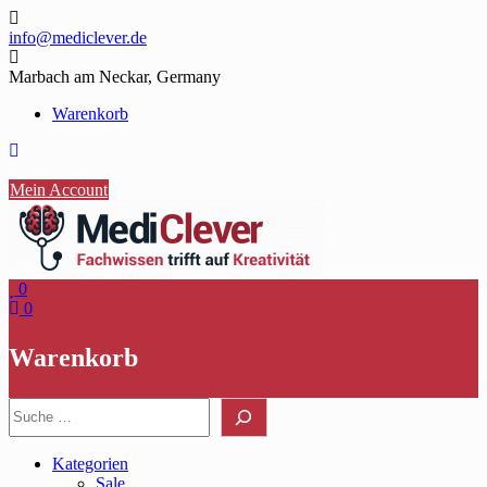
Skip
to
info@mediclever.de
content
Marbach am Neckar, Germany
Warenkorb
Mein Account
0
0
Warenkorb
Suche
Kategorien
Sale